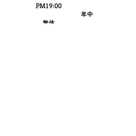
PM19:00
年中
無休
☞不用品リサイクル 富士市・富
士宮市｜リサイクル 買取専門 ト
ップサイセイ｜遺品整理 引っ越
し不用品買取 (topsaisei.com)
★★★★★★★★★★★★★★★
★★
☞引っ越し不用品買取 富士市 |
リサイクル買取専門 トップサイ
セイ | 富士市
(topsaisei.com)