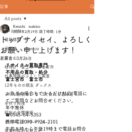
記事
All posts
Kenichi makino
All posts
2020年2月19日
読了時間: 1分
トップサイセイ、よろしく
最新情報
お願い申し上げます！
回顧録 memoir
富士山
更新日：
3月26日
リサイクル
買取専門
柱時計 富士市 富士宮市
不用品の買取・処分
仕事現場のふとした風景
富士宮市　富士市
12年ものの親友 ダックス
お急ぎの場合もできるだけ対応!電話に
レシピ無視の1・2・3で作れる酒の肴
てご質問などお問合せください。
手作り料理
年中無休　　
昭和の音響機器
☎0545-64-5353
携帯電話090-9924-2101
レトロ アンティ－ク
午前８時から午後19時まで電話お問合
営業内容のお知らせ