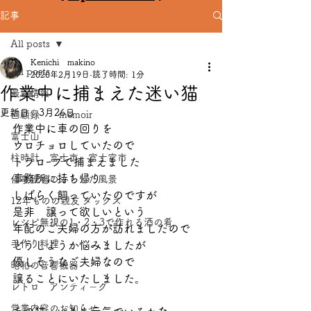
記事
All posts
Kenichi makino
All posts
2020年2月19日
読了時間: 1分
作業中に捕まえた迷い猫
最新情報
更新日：
3月26日
回顧録 memoir
作業中に車の回りを
富士山
ウロチョロしていたので
柱時計 富士市 富士宮市
トラロｰプで捕まえました
事務所に持ち帰り
仕事現場のふとした風景
しばらく飼っていたのですが
12年ものの親友 ダックス
是非　譲って欲しいという
レシピ無視の1・2・3で作れる酒の肴
年配のご夫婦の方が訪れましたので
手作り料理
どうしようか悩みましたが
優しそうなご夫婦なので
昭和の音響機器
譲ることにいたしました。
レトロ アンティ－ク
営業内容のお知らせ