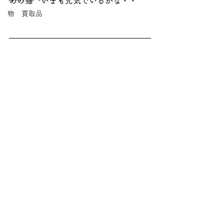
あの猫　いまも元気でいるかな・・
物 買取品