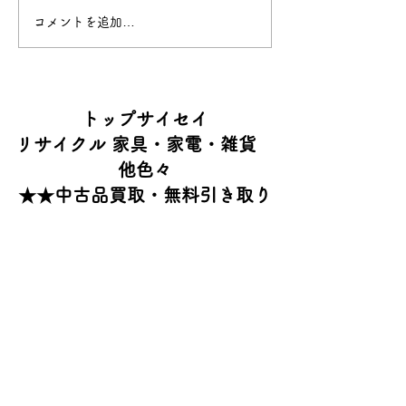
コメントを追加…
昭和の音響機器
昭和の音響機
National RX-5200
DAIATONE
​トップサイセイ
リサイクル 家具・家電・雑貨
他色々
​★★中古品買取・無料引き取り
★★
不用品買取・片付け
富士宮市 富士市（近隣市町村）
【お尋ねは直通 090-9924-
2101】
電話対応時間AM8:00
～
PM19:00
年中