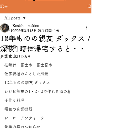
記事
All posts
Kenichi makino
All posts
2020年3月13日
読了時間: 1分
12年ものの親友 ダックス /
最新情報
深夜1時に帰宅すると・・
回顧録 memoir
富士山
更新日：
3月26日
柱時計 富士市 富士宮市
仕事現場のふとした風景
12年ものの親友 ダックス
レシピ無視の1・2・3で作れる酒の肴
手作り料理
昭和の音響機器
レトロ アンティ－ク
営業内容のお知らせ