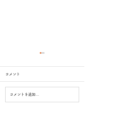
コメント
コメントを追加…
12年ものの親友 ダックス
12年ものの親友