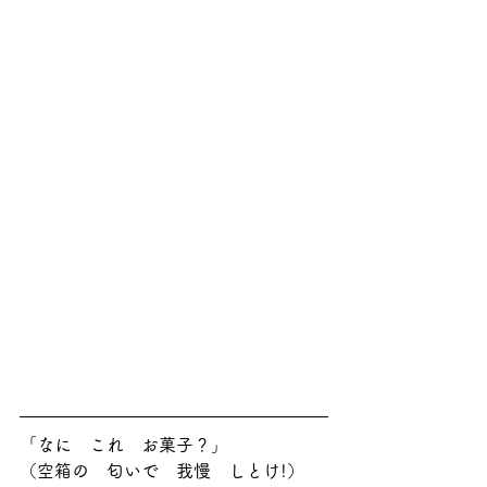
「なに　これ　お菓子？」
（空箱の　匂いで　我慢　しとけ!）